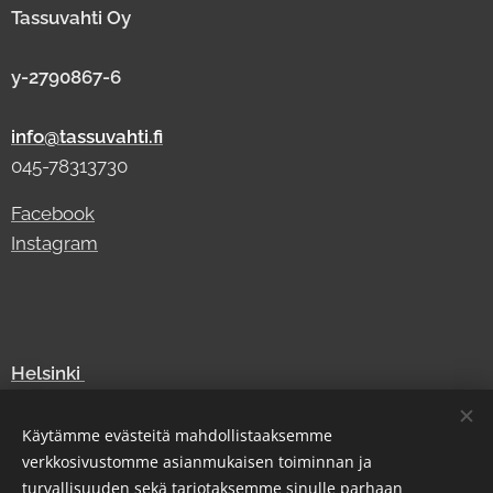
Tassuvahti Oy
y-2790867-6
info@tassuvahti.fi
045-78313730
Facebook
Instagram
Helsinki
Vantaa
Espoo
Käytämme evästeitä mahdollistaaksemme
verkkosivustomme asianmukaisen toiminnan ja
Turku
turvallisuuden sekä tarjotaksemme sinulle parhaan
Tampere