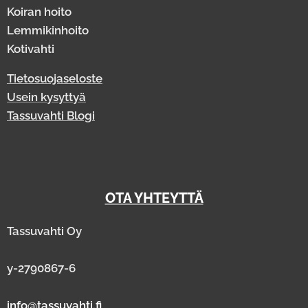
Koiran hoito
Lemmikinhoito
Kotivahti
Tietosuojaseloste
Usein kysyttyä
Tassuvahti Blogi
OTA YHTEYTTÄ
Tassuvahti Oy
y-2790867-6
info@tassuvahti.fi