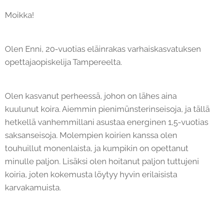
Moikka!
Olen Enni, 20-vuotias eläinrakas varhaiskasvatuksen
opettajaopiskelija Tampereelta.
Olen kasvanut perheessä, johon on lähes aina
kuulunut koira. Aiemmin pienimünsterinseisoja, ja tällä
hetkellä vanhemmillani asustaa energinen 1,5-vuotias
saksanseisoja. Molempien koirien kanssa olen
touhuillut monenlaista, ja kumpikin on opettanut
minulle paljon. Lisäksi olen hoitanut paljon tuttujeni
koiria, joten kokemusta löytyy hyvin erilaisista
karvakamuista.