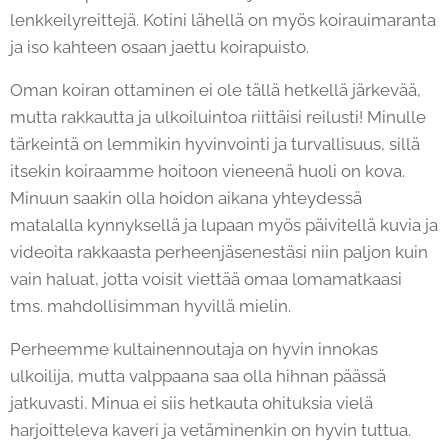
lenkkeilyreittejä. Kotini lähellä on myös koirauimaranta
ja iso kahteen osaan jaettu koirapuisto.
Oman koiran ottaminen ei ole tällä hetkellä järkevää,
mutta rakkautta ja ulkoiluintoa riittäisi reilusti! Minulle
tärkeintä on lemmikin hyvinvointi ja turvallisuus, sillä
itsekin koiraamme hoitoon vieneenä huoli on kova.
Minuun saakin olla hoidon aikana yhteydessä
matalalla kynnyksellä ja lupaan myös päivitellä kuvia ja
videoita rakkaasta perheenjäsenestäsi niin paljon kuin
vain haluat, jotta voisit viettää omaa lomamatkaasi
tms. mahdollisimman hyvillä mielin.
Perheemme kultainennoutaja on hyvin innokas
ulkoilija, mutta valppaana saa olla hihnan päässä
jatkuvasti. Minua ei siis hetkauta ohituksia vielä
harjoitteleva kaveri ja vetäminenkin on hyvin tuttua.