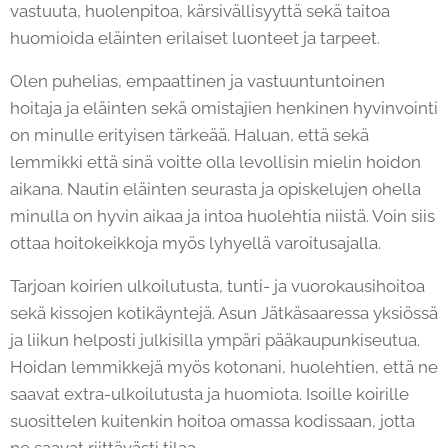
vastuuta, huolenpitoa, kärsivällisyyttä sekä taitoa
huomioida eläinten erilaiset luonteet ja tarpeet.
Olen puhelias, empaattinen ja vastuuntuntoinen
hoitaja ja eläinten sekä omistajien henkinen hyvinvointi
on minulle erityisen tärkeää. Haluan, että sekä
lemmikki että sinä voitte olla levollisin mielin hoidon
aikana. Nautin eläinten seurasta ja opiskelujen ohella
minulla on hyvin aikaa ja intoa huolehtia niistä. Voin siis
ottaa hoitokeikkoja myös lyhyellä varoitusajalla.
Tarjoan koirien ulkoilutusta, tunti- ja vuorokausihoitoa
sekä kissojen kotikäyntejä. Asun Jätkäsaaressa yksiössä
ja liikun helposti julkisilla ympäri pääkaupunkiseutua.
Hoidan lemmikkejä myös kotonani, huolehtien, että ne
saavat extra-ulkoilutusta ja huomiota. Isoille koirille
suosittelen kuitenkin hoitoa omassa kodissaan, jotta