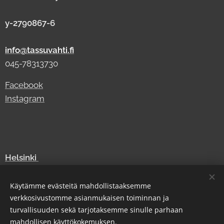
y-2790867-6
info@tassuvahti.fi
045-78313730
Facebook
Instagram
Helsinki
Vantaa
Espoo
Käytämme evästeitä mahdollistaaksemme
verkkosivustomme asianmukaisen toiminnan ja
Turku
turvallisuuden sekä tarjotaksemme sinulle parhaan
Tampere
mahdollisen käyttökokemuksen.