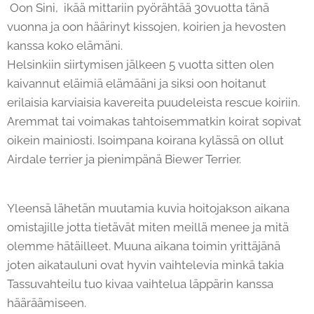
Oon Sini, ikää mittariin pyörähtää 30vuotta tänä
vuonna ja oon häärinyt kissojen, koirien ja hevosten
kanssa koko elämäni.
Helsinkiin siirtymisen jälkeen 5 vuotta sitten olen
kaivannut eläimiä elämääni ja siksi oon hoitanut
erilaisia karviaisia kavereita puudeleista rescue koiriin.
Aremmat tai voimakas tahtoisemmatkin koirat sopivat
oikein mainiosti. Isoimpana koirana kylässä on ollut
Airdale terrier ja pienimpänä Biewer Terrier.
Yleensä lähetän muutamia kuvia hoitojakson aikana
omistajille jotta tietävät miten meillä menee ja mitä
olemme hätäilleet. Muuna aikana toimin yrittäjänä
joten aikatauluni ovat hyvin vaihtelevia minkä takia
Tassuvahteilu tuo kivaa vaihtelua läppärin kanssa
hääräämiseen.