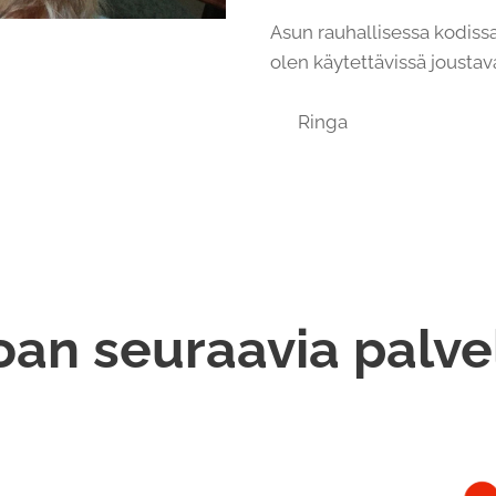
Asun rauhallisessa kodiss
olen käytettävissä joustav
🫶🏻 Ringa
oan seuraavia palve