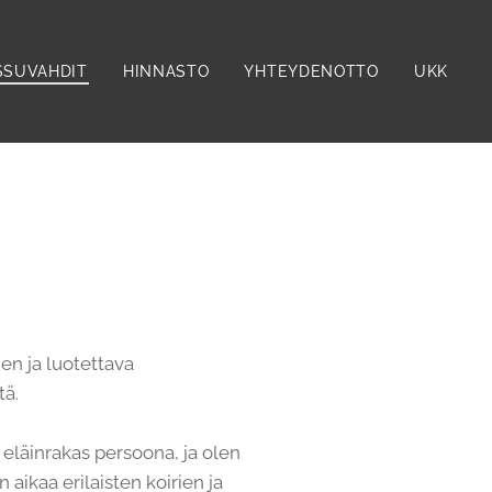
SSUVAHDIT
HINNASTO
YHTEYDENOTTO
UKK
nen ja luotettava
tä.
eläinrakas persoona, ja olen
 aikaa erilaisten koirien ja