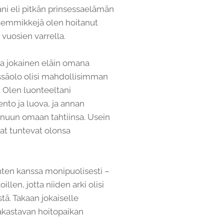
ani eli pitkän prinsessaelämän
n lemmikkejä olen hoitanut
 vuosien varrella.
a jokainen eläin omana
ssäolo olisi mahdollisimman
. Olen luonteeltani
nto ja luova, ja annan
minuun omaan tahtiinsa. Usein
at tuntevat olonsa
nten kanssa monipuolisesti –
illen, jotta niiden arki olisi
ä. Takaan jokaiselle
 rakastavan hoitopaikan ❤️