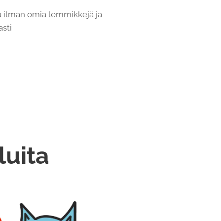
a ilman omia lemmikkejä ja
asti
luita