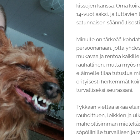
kissojen kanssa. Oma koir
14-vuotiaaksi, ja tuttavie
satunnaisen säännöllisesti
Minulle on tärkeää kohdat
persoonanaan, jotta yhde
mukavaa ja rentoa kaikille
rauhallinen, mutta myös re
eläimelle tilaa tutustua 
erityisesti herkemmät koir
turvalliseksi seurassani.
Tykkään viettää aikaa eläi
rauhoittuen, leikkien ja ulko
mahdollisimman mielekäst
söpöliinille turvallisen ja