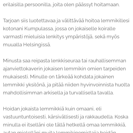
erilaisilla persoonilla, joita olen päässyt hoitamaan.
Tarjoan siis luotettavaa ja välittävää hoitoa lemmikillesi
kotonani Kumpulassa, jossa on jokaiselle koiralle
varmasti mieluisia lenkitys ympäristöjä, sekä myös
muualla Helsingissä.
Minusta saa reipasta lenkkiseuraa tai rauhallisemman
ajanviettokaverin jokaisen lemmikin omien tarpeiden
mukaisesti. Minulle on tärkeää kohdata jokainen
lemmikki yksilönä, ja pitää niiden hyvinvoinnista huolta
mahdollisimman arkisella ja turvallisella tavalla.
Hoidan jokaista lemmikkiä kuin omaani, eli
vastuuntuntoisesti, kärsivällisesti ja rakkaudella. Koska
minulla ei itselläni ole tällä hetkellä omaa lemmikkiä,
autan mielelläni muita lemmikinomistajia heidän