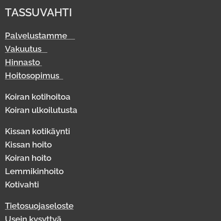
TASSUVAHTI
Palvelustamme
Vakuutus
Hinnasto
Hoitosopimus
Koiran kotihoitoa
Koiran ulkoilutusta
Kissan kotikäynti
Kissan hoito
Koiran hoito
Lemmikinhoito
Kotivahti
Tietosuojaseloste
Usein kysyttyä