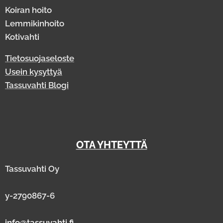
Koiran hoito
Lemmikinhoito
Kotivahti
Tietosuojaseloste
Usein kysyttyä
Tassuvahti Blogi
OTA YHTEYTTÄ
Tassuvahti Oy
y-2790867-6
info@tassuvahti.fi