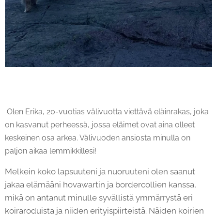
Olen Erika, 20-vuotias välivuotta viettävä eläinrakas, joka
on kasvanut perheessä, jossa eläimet ovat aina olleet
keskeinen osa arkea. Välivuoden ansiosta minulla on
paljon aikaa lemmikkillesi!
Melkein koko lapsuuteni ja nuoruuteni olen saanut
jakaa elämääni hovawartin ja bordercollien kanssa,
mikä on antanut minulle syvällistä ymmärrystä eri
koiraroduista ja niiden erityispiirteistä. Näiden koirien