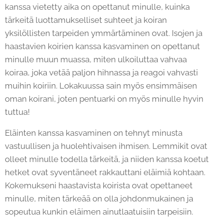
kanssa vietetty aika on opettanut minulle, kuinka
tärkeitä luottamukselliset suhteet ja koiran
yksilöllisten tarpeiden ymmärtäminen ovat. Isojen ja
haastavien koirien kanssa kasvaminen on opettanut
minulle muun muassa, miten ulkoiluttaa vahvaa
koiraa, joka vetää paljon hihnassa ja reagoi vahvasti
muihin koiriin. Lokakuussa sain myös ensimmäisen
oman koirani, joten pentuarki on myös minulle hyvin
tuttua!
Eläinten kanssa kasvaminen on tehnyt minusta
vastuullisen ja huolehtivaisen ihmisen. Lemmikit ovat
olleet minulle todella tärkeitä, ja niiden kanssa koetut
hetket ovat syventäneet rakkauttani eläimiä kohtaan.
Kokemukseni haastavista koirista ovat opettaneet
minulle, miten tärkeää on olla johdonmukainen ja
sopeutua kunkin eläimen ainutlaatuisiin tarpeisiin.