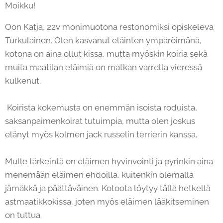
Moikku!
Oon Katja, 22v monimuotona restonomiksi opiskeleva
Turkulainen. Olen kasvanut eläinten ympäröimänä,
kotona on aina ollut kissa, mutta myöskin koiria sekä
muita maatilan eläimiä on matkan varrella vieressä
kulkenut.
Koirista kokemusta on enemmän isoista roduista,
saksanpaimenkoirat tutuimpia, mutta olen joskus
elänyt myös kolmen jack russelin terrierin kanssa.
Mulle tärkeintä on eläimen hyvinvointi ja pyrinkin aina
menemään eläimen ehdoilla, kuitenkin olemalla
jämäkkä ja päättäväinen. Kotoota löytyy tällä hetkellä
astmaatikkokissa, joten myös eläimen lääkitseminen
on tuttua.