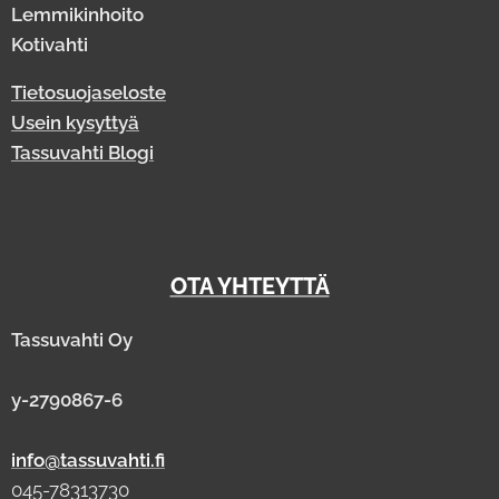
Lemmikinhoito
Kotivahti
Tietosuojaseloste
Usein kysyttyä
Tassuvahti Blogi
OTA YHTEYTTÄ
Tassuvahti Oy
y-2790867-6
info@tassuvahti.fi
045-78313730